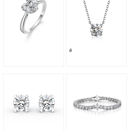
ORRO Astrée II Sol...