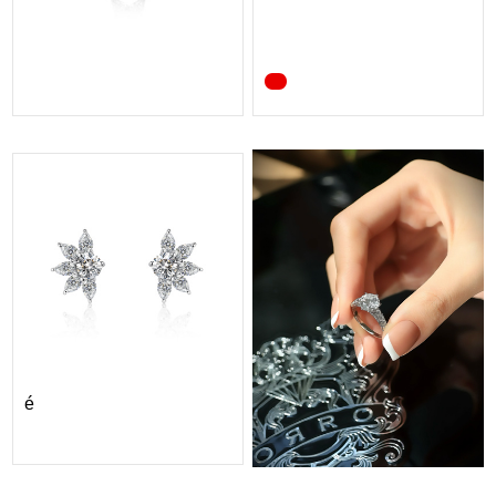
ORRO Eugénie Earri...