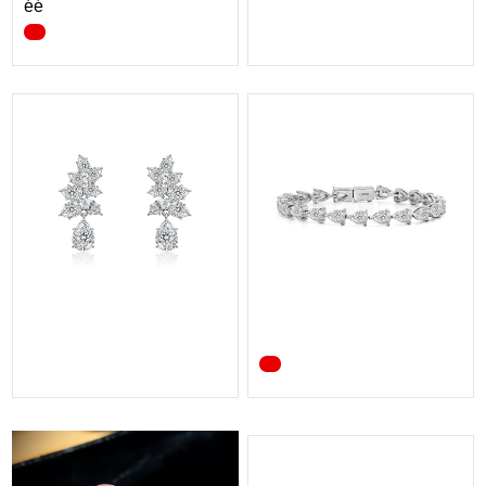
ORRO Frédégonde Gr...