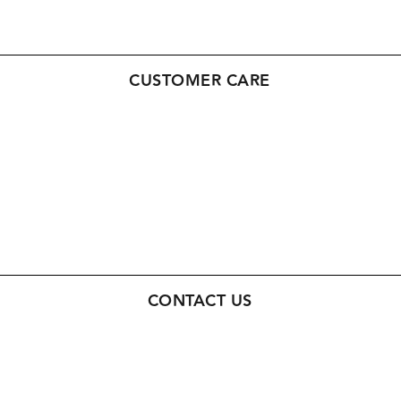
CUSTOMER CARE
CONTACT US