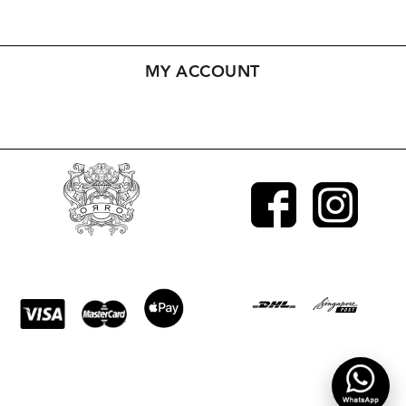
MY ACCOUNT