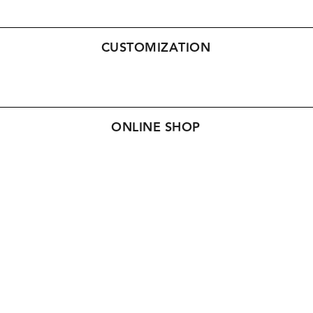
CUSTOMIZATION
ONLINE SHOP