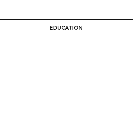
EDUCATION